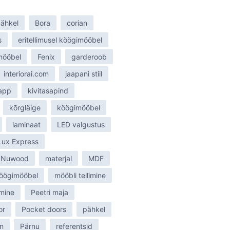
ähkel
Bora
corian
s
eritellimusel köögimööbel
smööbel
Fenix
garderoob
interiorai.com
jaapani stiil
tapp
kivitasapind
kõrgläige
köögimööbel
laminaat
LED valgustus
Lux Express
 Nuwood
materjal
MDF
öögimööbel
mööbli tellimine
mine
Peetri maja
or
Pocket doors
pähkel
n
Pärnu
referentsid