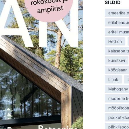
SILDID
:
ameerika p
erilahendu
eritellimu
Hettich
kalasaba 
kunstkivi
köögisaar
Linak
Mahogany
moderne k
mööblitoot
pocket-do
pähklispoo