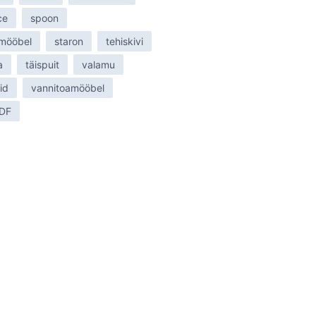
ce
spoon
 mööbel
staron
tehiskivi
a
täispuit
valamu
id
vannitoamööbel
MDF