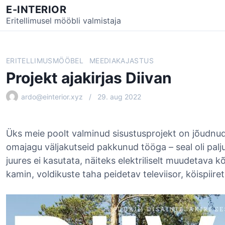
S
E-INTERIOR
k
Eritellimusel mööbli valmistaja
i
p
t
ERITELLIMUSMÖÖBEL
MEEDIAKAJASTUS
o
Projekt ajakirjas Diivan
c
o
ardo@einterior.xyz
29. aug 2022
n
t
e
Üks meie poolt valminud sisustusprojekt on jõudnud 
n
omajagu väljakutseid pakkunud tööga – seal oli palj
t
juures ei kasutata, näiteks elektriliselt muudetava 
kamin, voldikuste taha peidetav televiisor, köispiire