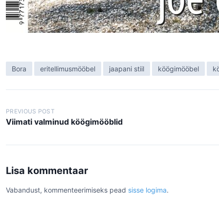
Bora
eritellimusmööbel
jaapani stiil
köögimööbel
k
N
PREVIOUS POST
a
Viimati valminud köögimööblid
v
i
g
Lisa kommentaar
e
Vabandust, kommenteerimiseks pead
sisse logima
.
e
r