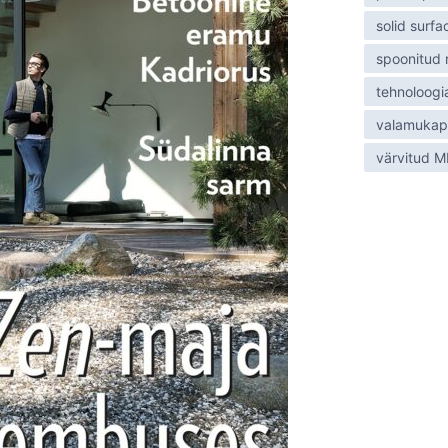
solid surfa
spoonitud
tehnoloogi
valamukap
värvitud 