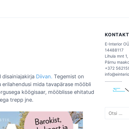
KONTAK
E-Interior O
14488117
Lihula mnt 1,
Pärnu maak
+372 56215
info@einteri
disainiajakirja
Diivan.
Tegemist on
...............
u erilahendusi mida tavapärase mööbli
kõrgusega köögisaar, mööblisse ehitatud
tega trepp jne.
O
t
s
i