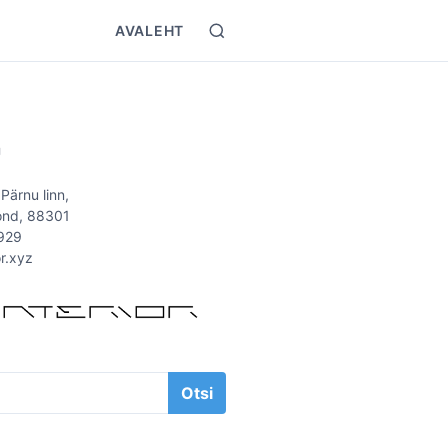
AVALEHT
S
e
a
r
T
c
h
Ü
 Pärnu linn,
ond, 88301
929
or.xyz