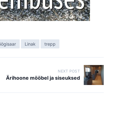
öögisaar
Linak
trepp
NEXT POST
Ärihoone mööbel ja siseuksed