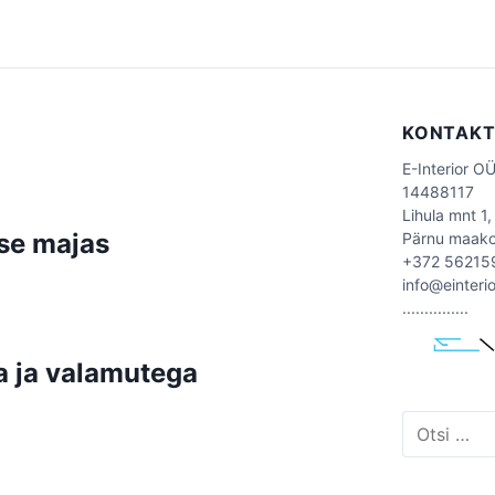
KONTAK
E-Interior O
14488117
Lihula mnt 1,
se majas
Pärnu maak
+372 56215
info@einteri
...............
a ja valamutega
O
t
s
i