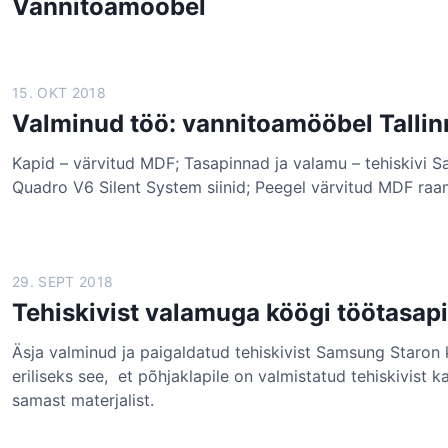
Vannitoamööbel
15. OKT 2018
Valminud töö: vannitoamööbel Talli
Kapid – värvitud MDF; Tasapinnad ja valamu – tehiskivi S
Quadro V6 Silent System siinid; Peegel värvitud MDF raa
29. SEPT 2018
Tehiskivist valamuga köögi töötasap
Äsja valminud ja paigaldatud tehiskivist Samsung Staron
eriliseks see, et põhjaklapile on valmistatud tehiskivist 
samast materjalist.