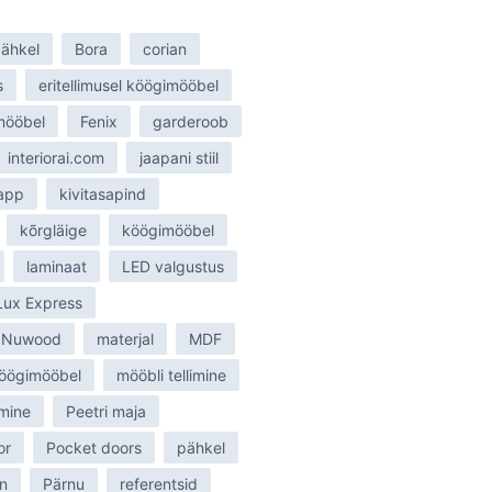
ähkel
Bora
corian
s
eritellimusel köögimööbel
smööbel
Fenix
garderoob
interiorai.com
jaapani stiil
tapp
kivitasapind
kõrgläige
köögimööbel
laminaat
LED valgustus
Lux Express
 Nuwood
materjal
MDF
öögimööbel
mööbli tellimine
mine
Peetri maja
or
Pocket doors
pähkel
n
Pärnu
referentsid