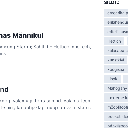
SILDID
:
ameerika p
erilahendu
eritellimu
nnas Männikul
Hettich
amsung Staron; Sahtlid – Hettich InnoTech,
kalasaba 
mis.
kunstkivi
köögisaar
Linak
ind
Mahogany
moderne k
 köögi valamu ja töötasapind. Valamu teeb
kate ning ka põhjaklapi nupp on valmistatud
mööblitoot
pocket-do
pähklispoo