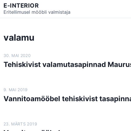
S
E-INTERIOR
k
Eritellimusel mööbli valmistaja
i
p
t
valamu
o
c
o
30. MAI 2020
n
Tehiskivist valamutasapinnad Mauru
t
e
n
t
9. MAI 2019
Vannitoamööbel tehiskivist tasapinn
23. MÄRTS 2019