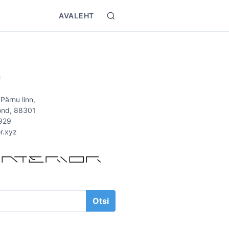
AVALEHT
S
e
a
r
T
c
h
Ü
 Pärnu linn,
ond, 88301
929
or.xyz