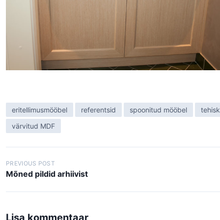
eritellimusmööbel
referentsid
spoonitud mööbel
tehisk
värvitud MDF
N
PREVIOUS POST
Mõned pildid arhiivist
a
v
i
Lisa kommentaar