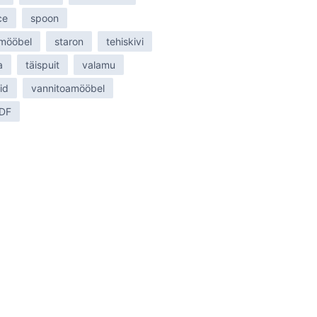
ce
spoon
 mööbel
staron
tehiskivi
a
täispuit
valamu
id
vannitoamööbel
MDF