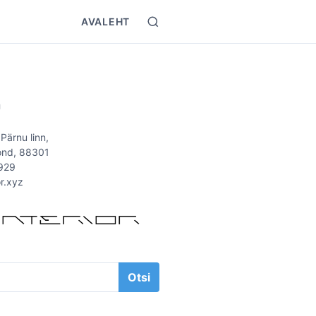
AVALEHT
S
e
a
r
T
c
h
Ü
 Pärnu linn,
ond, 88301
929
or.xyz