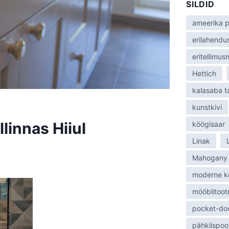
SILDID
:
ameerika p
erilahendu
eritellimu
Hettich
kalasaba 
kunstkivi
linnas Hiiul
köögisaar
Linak
Mahogany
moderne k
mööblitoot
pocket-do
pähklispoo