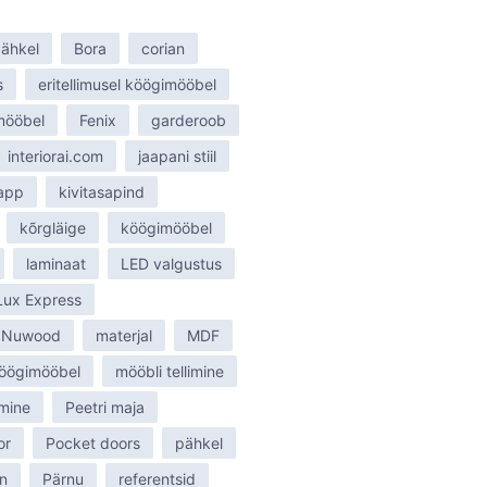
ähkel
Bora
corian
s
eritellimusel köögimööbel
smööbel
Fenix
garderoob
interiorai.com
jaapani stiil
tapp
kivitasapind
kõrgläige
köögimööbel
laminaat
LED valgustus
Lux Express
 Nuwood
materjal
MDF
öögimööbel
mööbli tellimine
mine
Peetri maja
or
Pocket doors
pähkel
n
Pärnu
referentsid