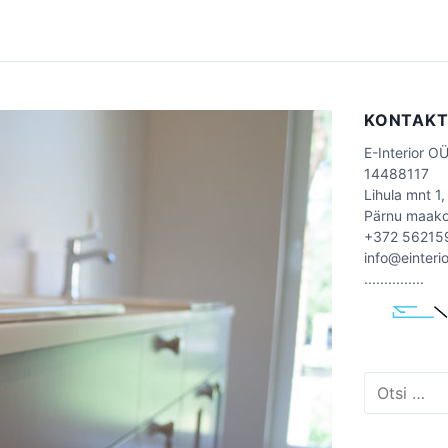
KONTAK
E-Interior O
14488117
Lihula mnt 1,
Pärnu maak
+372 56215
info@einteri
...............
O
t
s
i