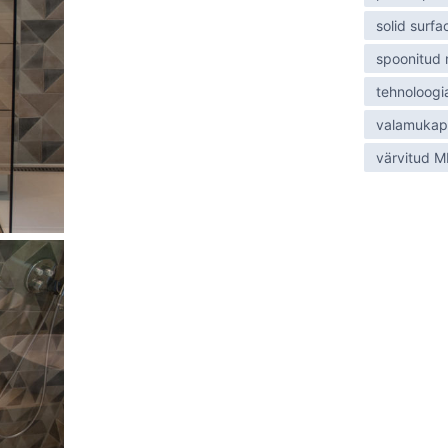
solid surfa
spoonitud
tehnoloogi
valamukap
värvitud 