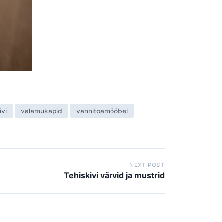
ivi
valamukapid
vannitoamööbel
NEXT POST
Tehiskivi värvid ja mustrid