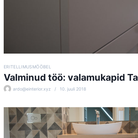
ERITELLIMUSMÖÖBEL
Valminud töö: valamukapid Tal
ardo@einterior.xyz
10. juuli 2018