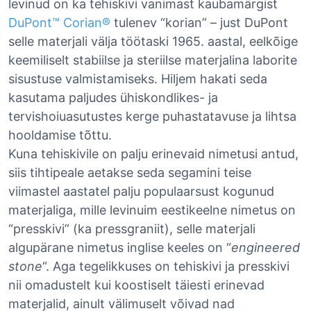
levinud on ka tehiskivi vanimast kaubamärgist
DuPont™ Corian®
tulenev “korian” – just DuPont
selle materjali välja töötaski 1965. aastal, eelkõige
keemiliselt stabiilse ja steriilse materjalina laborite
sisustuse valmistamiseks. Hiljem hakati seda
kasutama paljudes ühiskondlikes- ja
tervishoiuasutustes kerge puhastatavuse ja lihtsa
hooldamise tõttu.
Kuna tehiskivile on palju erinevaid nimetusi antud,
siis tihtipeale aetakse seda segamini teise
viimastel aastatel palju populaarsust kogunud
materjaliga, mille levinuim eestikeelne nimetus on
“presskivi” (ka pressgraniit), selle materjali
algupärane nimetus inglise keeles on “
engineered
stone
“. Aga tegelikkuses on tehiskivi ja presskivi
nii omadustelt kui koostiselt täiesti erinevad
materjalid, ainult välimuselt võivad nad