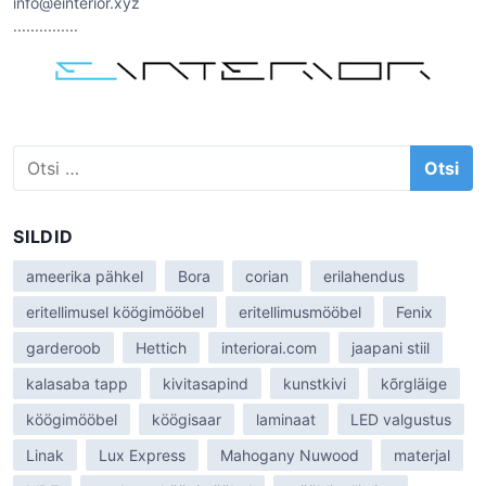
info@einterior.xyz
...............
O
t
s
i
SILDID
:
ameerika pähkel
Bora
corian
erilahendus
eritellimusel köögimööbel
eritellimusmööbel
Fenix
garderoob
Hettich
interiorai.com
jaapani stiil
kalasaba tapp
kivitasapind
kunstkivi
kõrgläige
köögimööbel
köögisaar
laminaat
LED valgustus
Linak
Lux Express
Mahogany Nuwood
materjal