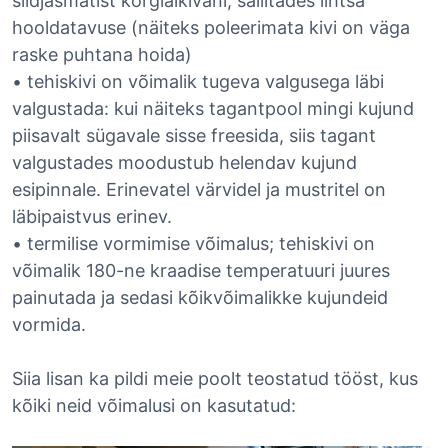
siidjasmatist kõrgläikivani, säilitades lihtsa
hooldatavuse (näiteks poleerimata kivi on väga
raske puhtana hoida)
• tehiskivi on võimalik tugeva valgusega läbi
valgustada: kui näiteks tagantpool mingi kujund
piisavalt sügavale sisse freesida, siis tagant
valgustades moodustub helendav kujund
esipinnale. Erinevatel värvidel ja mustritel on
läbipaistvus erinev.
• termilise vormimise võimalus; tehiskivi on
võimalik 180-ne kraadise temperatuuri juures
painutada ja sedasi kõikvõimalikke kujundeid
vormida.
Siia lisan ka pildi meie poolt teostatud tööst, kus
kõiki neid võimalusi on kasutatud: