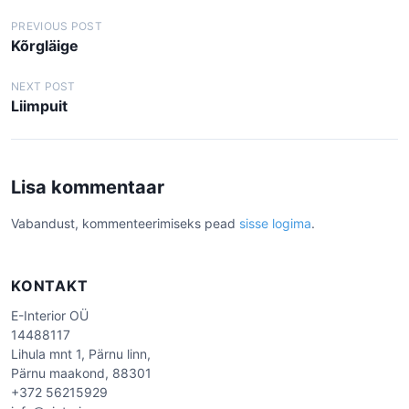
N
PREVIOUS POST
Kõrgläige
a
v
NEXT POST
Liimpuit
i
g
e
Lisa kommentaar
e
r
Vabandust, kommenteerimiseks pead
sisse logima
.
i
m
KONTAKT
i
E-Interior OÜ
n
14488117
e
Lihula mnt 1, Pärnu linn,
Pärnu maakond, 88301
+372 56215929