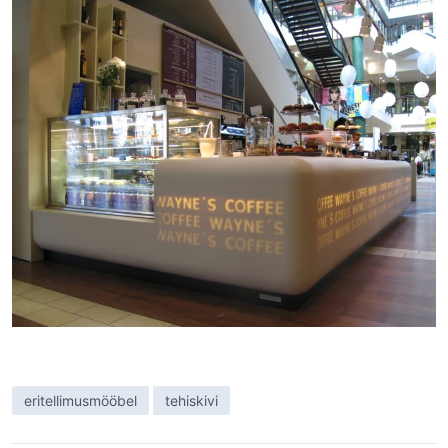
eritellimusmööbel
tehiskivi