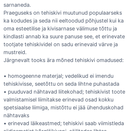
sarnaneda.
Praeguseks on tehiskivi muutunud populaarseks
ka kodudes ja seda nii eeltoodud põhjustel kui ka
oma esteetilise ja kivisarnase välimuse tõttu ja
kindlasti annab ka suure panuse see, et erinevate
tootjate tehiskividel on sadu erinevaid värve ja
mustreid.
Järgnevalt tooks ära mõned tehiskivi omadused:
• homogeenne materjal; vedelikud ei imendu
tehiskivisse, seetõttu on seda lihtne puhastada
• puuduvad nähtavad liitekohad; tehiskivist toote
valmistamisel liimitakse erinevad osad kokku
spetsiaalse liimiga, mistõttu ei jää ühenduskohad
nähtavaks
• erinevad läikeastmed; tehiskivi saab viimistleda