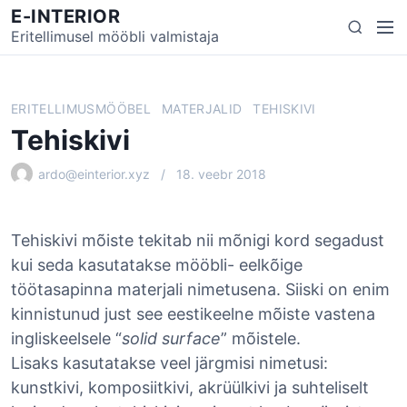
S
E-INTERIOR
M
S
k
Eritellimusel mööbli valmistaja
e
e
i
n
a
p
u
r
t
ERITELLIMUSMÖÖBEL
MATERJALID
TEHISKIVI
c
o
Tehiskivi
h
c
o
ardo@einterior.xyz
18. veebr 2018
n
t
e
Tehiskivi mõiste tekitab nii mõnigi kord segadust
n
kui seda kasutatakse mööbli- eelkõige
t
töötasapinna materjali nimetusena. Siiski on enim
kinnistunud just see eestikeelne mõiste vastena
ingliskeelsele “
solid surface
” mõistele.
Lisaks kasutatakse veel järgmisi nimetusi:
kunstkivi, komposiitkivi, akrüülkivi ja suhteliselt