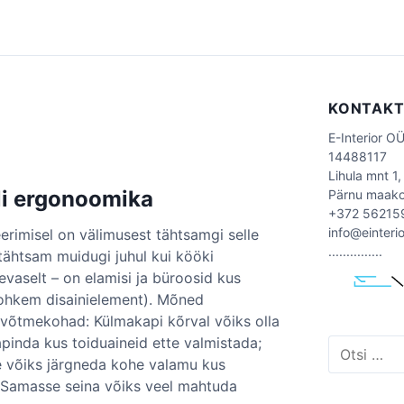
KONTAK
E-Interior O
14488117
Lihula mnt 1,
i ergonoomika
Pärnu maak
+372 56215
info@einteri
rimisel on välimusest tähtsamgi selle
...............
ähtsam muidugi juhul kui kööki
vaselt – on elamisi ja büroosid kus
ohkem disainielement). Mõned
õtmekohad: Külmakapi kõrval võiks olla
pinda kus toiduaineid ette valmistada;
O
e võiks järgneda kohe valamu kus
t
s
; Samasse seina võiks veel mahtuda
i