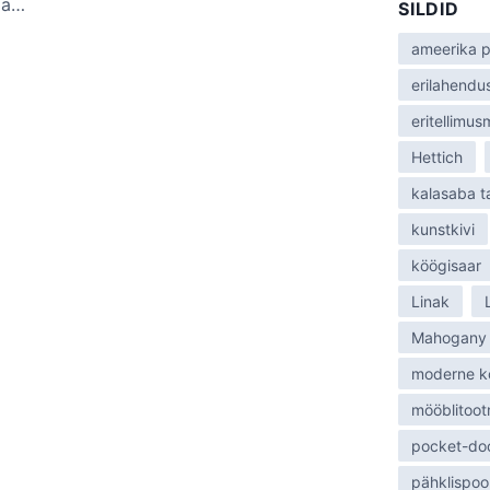
ja…
SILDID
:
ameerika p
erilahendu
eritellimu
Hettich
m
kalasaba 
kunstkivi
köögisaar
Linak
Mahogany
moderne k
mööblitoot
pocket-do
pähklispoo