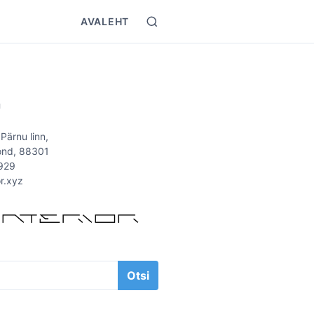
AVALEHT
S
e
a
r
T
c
h
Ü
 Pärnu linn,
ond, 88301
929
or.xyz