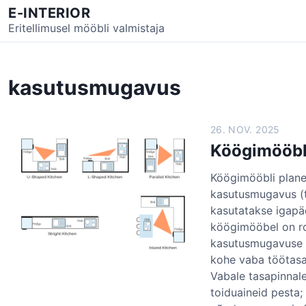
S
E-INTERIOR
k
Eritellimusel mööbli valmistaja
i
p
t
kasutusmugavus
o
c
o
26. NOV. 2025
n
Köögimööbl
t
e
Köögimööbli planee
n
kasutusmugavus (t
t
kasutatakse igapäe
köögimööbel on r
kasutusmugavuse v
kohe vaba töötasa
Vabale tasapinnal
toiduaineid pesta