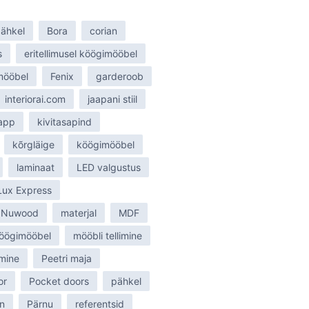
ähkel
Bora
corian
s
eritellimusel köögimööbel
smööbel
Fenix
garderoob
interiorai.com
jaapani stiil
tapp
kivitasapind
kõrgläige
köögimööbel
laminaat
LED valgustus
Lux Express
 Nuwood
materjal
MDF
öögimööbel
mööbli tellimine
mine
Peetri maja
or
Pocket doors
pähkel
n
Pärnu
referentsid