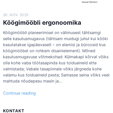
26. NOV. 2025
Köögimööbli ergonoomika
Köögimööbli planeerimisel on välimusest tähtsamgi
selle kasutusmugavus (tähtsam muidugi juhul kui kööki
kasutatakse igapäevaselt – on elamisi ja büroosid kus
köögimööbel on rohkem disainielement). Mõned
kasutusmugavuse võtmekohad: Külmakapi kõrval võiks
olla kohe vaba töötasapinda kus toiduaineid ette
valmistada; Vabale tasapinnale võiks järgneda kohe
valamu kus toiduaineid pesta; Samasse seina võiks veel
mahtuda nõudepesu masin ja…
K
Continue reading
ö
ö
KONTAKT
g