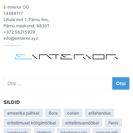
i
E-Interior OÜ
m
14488117
ö
Lihula mnt 1, Pärnu linn,
Pärnu maakond, 88301
ö
+372 56215929
b
info@einterior.xyz
l
...............
i
e
r
g
o
O
n
t
o
s
o
i
SILDID
m
:
i
ameerika pähkel
Bora
corian
erilahendus
k
eritellimusel köögimööbel
eritellimusmööbel
Fenix
a
garderoob
Hettich
interiorai.com
jaapani stiil