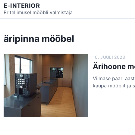
S
E-INTERIOR
k
Eritellimusel mööbli valmistaja
i
p
t
äripinna mööbel
o
c
o
10. JUULI 2023
n
Ärihoone mö
t
e
Viimase paari aas
n
kaupa mööblit ja s
t