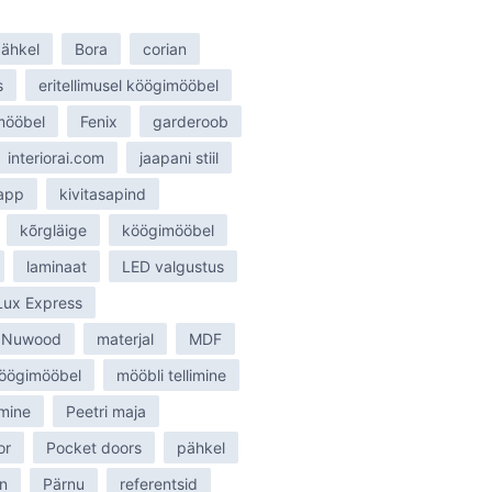
ähkel
Bora
corian
s
eritellimusel köögimööbel
smööbel
Fenix
garderoob
interiorai.com
jaapani stiil
tapp
kivitasapind
kõrgläige
köögimööbel
laminaat
LED valgustus
Lux Express
 Nuwood
materjal
MDF
öögimööbel
mööbli tellimine
mine
Peetri maja
or
Pocket doors
pähkel
n
Pärnu
referentsid