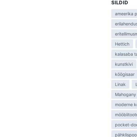
SILDID
:
ameerika p
erilahendu
eritellimu
Hettich
kalasaba 
kunstkivi
köögisaar
Linak
Mahogany
moderne k
mööblitoot
pocket-do
pähklispoo