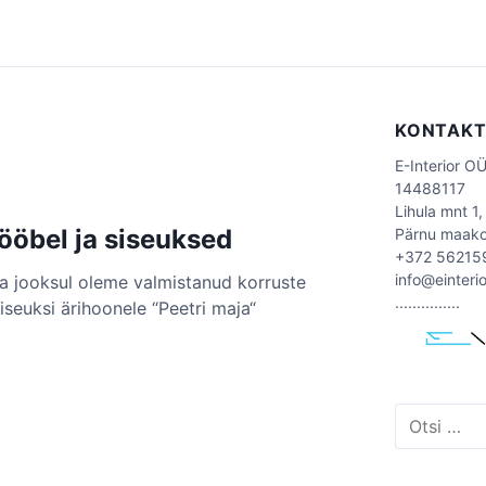
KONTAK
E-Interior O
14488117
Lihula mnt 1,
öbel ja siseuksed
Pärnu maak
+372 56215
info@einteri
ta jooksul oleme valmistanud korruste
...............
iseuksi ärihoonele “Peetri maja“
O
t
s
i