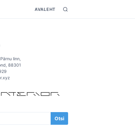
AVALEHT
S
e
a
r
T
c
h
Ü
 Pärnu linn,
ond, 88301
929
or.xyz