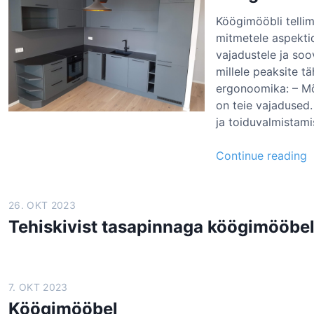
Köögimööbli tellim
ö
mitmetele aspektid
ö
vajadustele ja soo
b
millele peaksite t
l
ergonoomika: – Mõ
i
on teie vajadused.
e
ja toiduvalmistami
r
g
K
Continue reading
o
ö
n
ö
o
g
26. OKT 2023
o
i
Tehiskivist tasapinnaga köögimööbe
i
ö
k
ö
a
7. OKT 2023
b
Köögimööbel
l