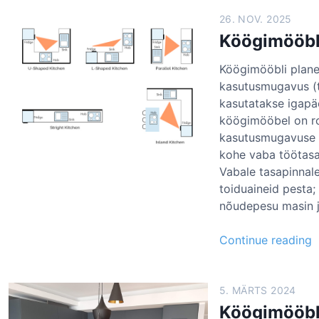
26. NOV. 2025
Köögimööbl
Köögimööbli planee
kasutusmugavus (t
kasutatakse igapäe
köögimööbel on r
kasutusmugavuse v
kohe vaba töötasa
Vabale tasapinnal
toiduaineid pesta
nõudepesu masin 
K
Continue reading
ö
ö
g
5. MÄRTS 2024
i
Köögimööbli