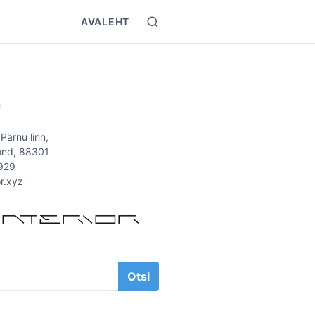
AVALEHT
S
e
a
r
T
c
h
Ü
 Pärnu linn,
ond, 88301
929
or.xyz