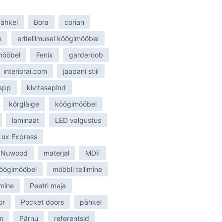
ähkel
Bora
corian
s
eritellimusel köögimööbel
smööbel
Fenix
garderoob
interiorai.com
jaapani stiil
tapp
kivitasapind
kõrgläige
köögimööbel
laminaat
LED valgustus
Lux Express
 Nuwood
materjal
MDF
öögimööbel
mööbli tellimine
mine
Peetri maja
or
Pocket doors
pähkel
n
Pärnu
referentsid