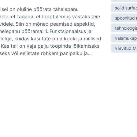
m
solid surfa
isel on oluline pöörata tähelepanu
ele, et tagada, et lõpptulemus vastaks teie
spoonitud
videle. Siin on mõned peamised aspektid,
tehnoloogi
ähelepanu pöörama: 1. Funktsionaalsus ja
elge, kuidas kasutate oma kööki ja millised
valamukap
 Kas teil on vaja palju tööpinda lõikamiseks
värvitud 
seks või eelistate rohkem panipaiku ja…
l
m
m