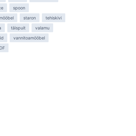
ce
spoon
 mööbel
staron
tehiskivi
a
täispuit
valamu
id
vannitoamööbel
MDF