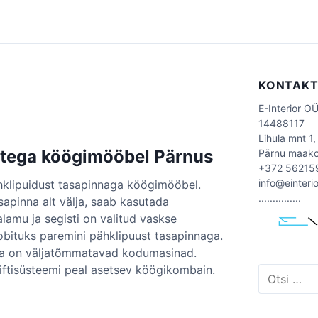
KONTAK
E-Interior O
14488117
Lihula mnt 1,
stega köögimööbel Pärnus
Pärnu maak
+372 56215
info@einteri
klipuidust tasapinnaga köögimööbel.
...............
asapinna alt välja, saab kasutada
alamu ja segisti on valitud vaskse
sobituks paremini pähklipuust tasapinnaga.
ga on väljatõmmatavad kodumasinad.
 liftisüsteemi peal asetsev köögikombain.
O
t
s
i