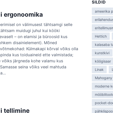
SILDID
:
ameerika p
i ergonoomika
erilahendu
rimisel on välimusest tähtsamgi selle
eritellimu
ähtsam muidugi juhul kui kööki
vaselt – on elamisi ja büroosid kus
Hettich
ohkem disainielement). Mõned
kalasaba 
õtmekohad: Külmakapi kõrval võiks olla
kunstkivi
pinda kus toiduaineid ette valmistada;
e võiks järgneda kohe valamu kus
köögisaar
; Samasse seina võiks veel mahtuda
Linak
ja…
Mahogany
moderne k
mööblitoot
pocket-do
 tellimine
pähklispoo