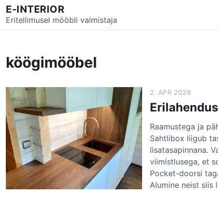
S
E-INTERIOR
k
Eritellimusel mööbli valmistaja
i
p
t
köögimööbel
o
c
o
2. APR 2026
n
Erilahendu
t
e
Raamustega ja päh
n
Sahtlibox liigub t
t
lisatasapinnana. V
viimistlusega, et 
Pocket-doorsi ta
Alumine neist siis