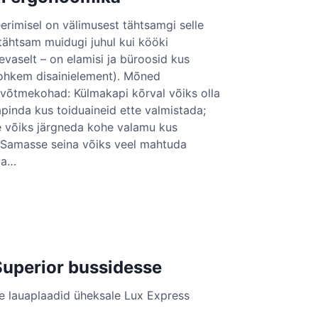
rimisel on välimusest tähtsamgi selle
ähtsam muidugi juhul kui kööki
vaselt – on elamisi ja büroosid kus
ohkem disainielement). Mõned
õtmekohad: Külmakapi kõrval võiks olla
pinda kus toiduaineid ette valmistada;
e võiks järgneda kohe valamu kus
; Samasse seina võiks veel mahtuda
ja…
Superior bussidesse
m
m
ge lauaplaadid üheksale Lux Express