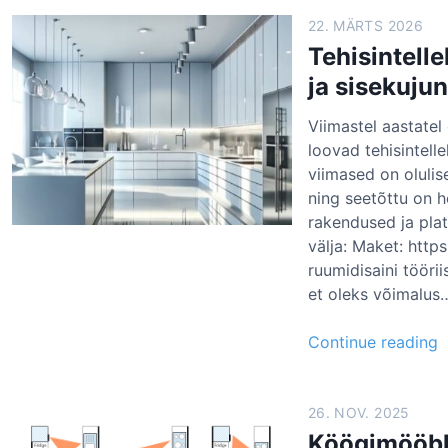
22. MÄRTS 2026
Tehisintell
ja sisekuju
Viimastel aastatel 
loovad tehisintell
viimased on olulis
ning seetõttu on h
rakendused ja plat
välja: Maket: http
ruumidisaini tööri
et oleks võimalus
T
Continue reading
e
h
i
26. NOV. 2025
s
Köögimööbl