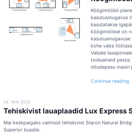
i
Köögimööbli planee
n
kasutusmugavus (t
t
kasutatakse igapäe
e
köögimööbel on r
l
kasutusmugavuse v
l
kohe vaba töötasa
e
Vabale tasapinnal
k
toiduaineid pesta
t
nõudepesu masin 
i
a
K
Continue reading
b
ö
i
ö
r
g
24. MAI 2025
u
i
Tehiskivist lauaplaadid Lux Express 
u
Mai keskpaigaks valmisid tehiskivist Staron Natural Brid
ö
i
Superior bussile.
ö
p