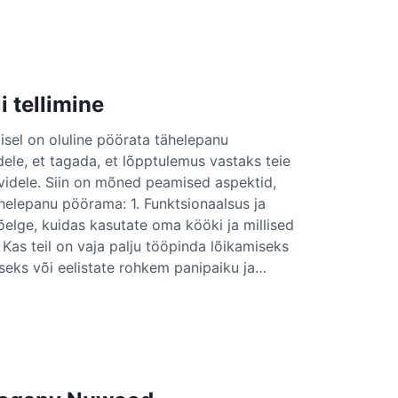
 tellimine
isel on oluline pöörata tähelepanu
ele, et tagada, et lõpptulemus vastaks teie
m
videle. Siin on mõned peamised aspektid,
ähelepanu pöörama: 1. Funktsionaalsus ja
elge, kuidas kasutate oma kööki ja millised
m
 Kas teil on vaja palju tööpinda lõikamiseks
seks või eelistate rohkem panipaiku ja…