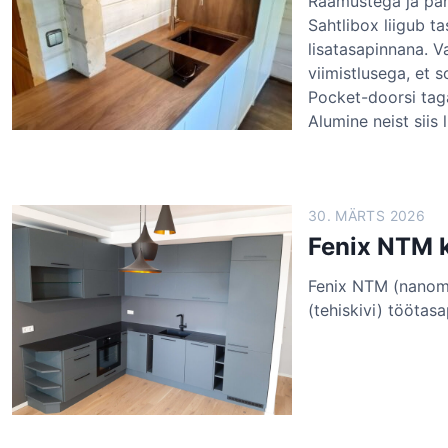
Raamustega ja päh
Sahtlibox liigub t
lisatasapinnana. V
viimistlusega, et 
Pocket-doorsi ta
Alumine neist siis
30. MÄRTS 2026
Fenix NTM 
Fenix NTM (nanoma
(tehiskivi) tööta