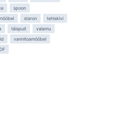
ce
spoon
 mööbel
staron
tehiskivi
a
täispuit
valamu
id
vannitoamööbel
MDF