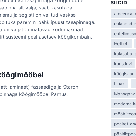
klipuidust tasapinnaga köögimööbel.
SILDID
:
asapinna alt välja, saab kasutada
ameerika p
alamu ja segisti on valitud vaskse
sobituks paremini pähklipuust tasapinnaga.
erilahendu
ga on väljatõmmatavad kodumasinad.
eritellimu
 liftisüsteemi peal asetsev köögikombain.
Hettich
kalasaba 
kunstkivi
köögimööbel
köögisaar
Linak
tt laminaat) fassaadiga ja Staron
sapinnaga köögimööbel Pärnus.
Mahogany
moderne k
mööblitoot
pocket-do
pähklispoo