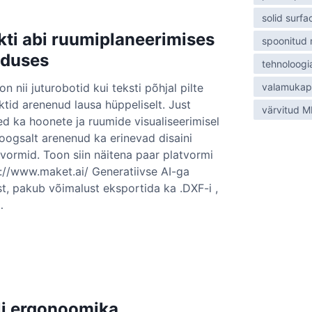
solid surfa
ekti abi ruumiplaneerimises
spoonitud
nduses
tehnoloogi
on nii juturobotid kui teksti põhjal pilte
valamukap
ektid arenenud lausa hüppeliselt. Just
värvitud 
ed ka hoonete ja ruumide visualiseerimisel
oogsalt arenenud ka erinevad disaini
vormid. Toon siin näitena paar platvormi
s://www.maket.ai/ Generatiivse AI-ga
ist, pakub võimalust eksportida ka .DXF-i ,
…
i ergonoomika