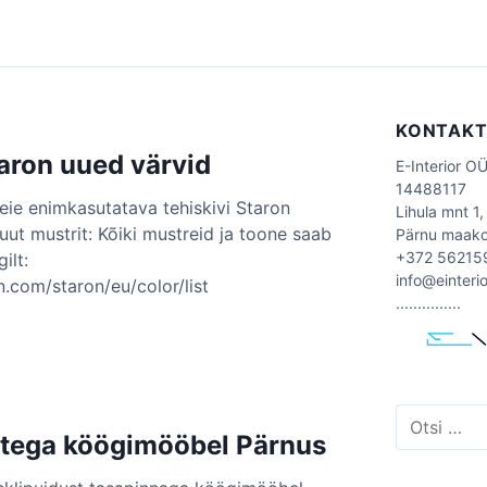
KONTAK
taron uued värvid
E-Interior O
14488117
eie enimkasutatava tehiskivi Staron
Lihula mnt 1,
uut mustrit: Kõiki mustreid ja toone saab
Pärnu maak
+372 56215
ilt:
info@einteri
.com/staron/eu/color/list
...............
O
t
stega köögimööbel Pärnus
s
i