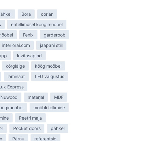
ähkel
Bora
corian
s
eritellimusel köögimööbel
smööbel
Fenix
garderoob
interiorai.com
jaapani stiil
tapp
kivitasapind
kõrgläige
köögimööbel
laminaat
LED valgustus
Lux Express
 Nuwood
materjal
MDF
öögimööbel
mööbli tellimine
mine
Peetri maja
or
Pocket doors
pähkel
n
Pärnu
referentsid