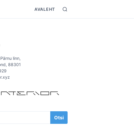
AVALEHT
S
e
a
r
T
c
h
Ü
 Pärnu linn,
ond, 88301
929
or.xyz