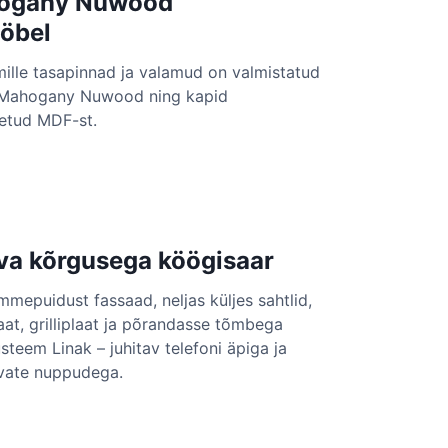
hogany Nuwood
m
öbel
ille tasapinnad ja valamud on valmistatud
n Mahogany Nuwood ning kapid
etud MDF-st.
va kõrgusega köögisaar
m
ammepuidust fassaad, neljas küljes sahtlid,
laat, grilliplaat ja põrandasse tõmbega
steem Linak – juhitav telefoni äpiga ja
evate nuppudega.