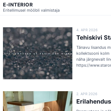
S
E-INTERIOR
k
Eritellimusel mööbli valmistaja
i
p
t
4. APR 2026
o
Tehiskivi S
c
o
Tänavu lisandus m
n
kollektsooni kolm 
t
näha järgnevalt ling
e
https://www.staron
n
t
2. APR 2026
Erilahendu